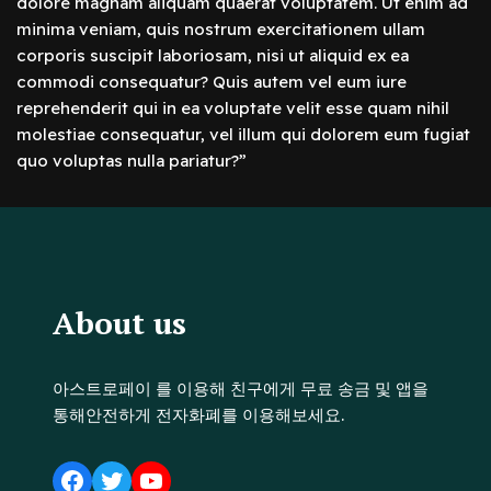
dolore magnam aliquam quaerat voluptatem. Ut enim ad
minima veniam, quis nostrum exercitationem ullam
corporis suscipit laboriosam, nisi ut aliquid ex ea
commodi consequatur? Quis autem vel eum iure
reprehenderit qui in ea voluptate velit esse quam nihil
molestiae consequatur, vel illum qui dolorem eum fugiat
quo voluptas nulla pariatur?”
About us
아스트로페이 를 이용해 친구에게 무료 송금 및 앱을
통해안전하게 전자화폐를 이용해보세요.