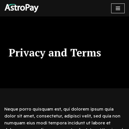
콘
텐
츠
로
건
Privacy and Terms
너
뛰
기
Neque porro quisquam est, qui dolorem ipsum quia
dolor sit amet, consectetur, adipisci velit, sed quia non
numquam eius modi tempora incidunt ut labore et