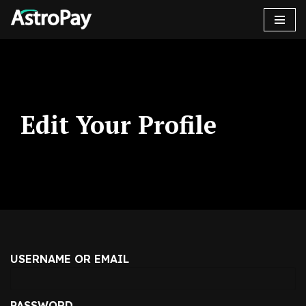
콘
텐
츠
로
건
Edit Your Profile
너
뛰
기
USERNAME OR EMAIL
PASSWORD